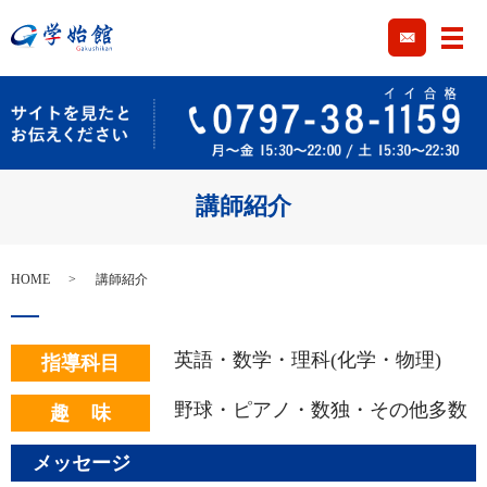
メ
講師紹介
HOME
講師紹介
英語・数学・理科(化学・物理)
指導科目
野球・ピアノ・数独・その他多数
趣 味
メッセージ